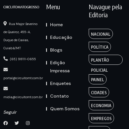
Menu
Navague pela
Editoria
Home
Rua Major Severino
de Queiroz, 455-A,
NACIONAL
Educação
Duque de Caxias,
POLÍTICA
Cuiabá/MT
Blogs
(65) 98111-0655
PLANTÃO
Edição
Impressa
POLICIAL
portal@circuitomt.com.br
PAINEL
Enquetes
CIDADES
Contato
midia@circuitomt.com.br
ECONOMIA
Quem Somos
Seguir
EMPREGOS