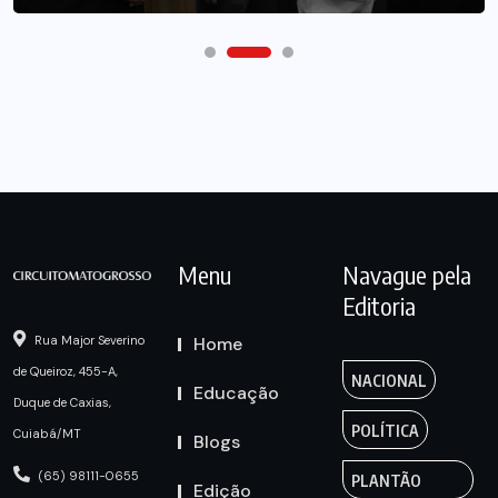
Menu
Navague pela
Editoria
Home
Rua Major Severino
de Queiroz, 455-A,
NACIONAL
Educação
Duque de Caxias,
POLÍTICA
Cuiabá/MT
Blogs
(65) 98111-0655
PLANTÃO
Edição