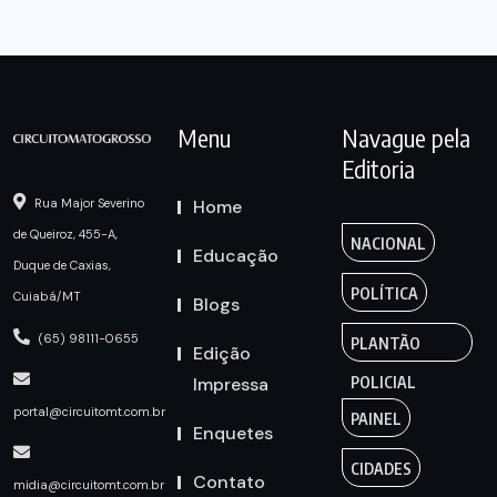
Menu
Navague pela
Editoria
Home
Rua Major Severino
de Queiroz, 455-A,
NACIONAL
Educação
Duque de Caxias,
POLÍTICA
Cuiabá/MT
Blogs
(65) 98111-0655
PLANTÃO
Edição
Impressa
POLICIAL
portal@circuitomt.com.br
PAINEL
Enquetes
CIDADES
Contato
midia@circuitomt.com.br