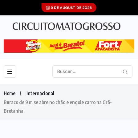
9 DE AUGUST DE 2026
Home
Internacional
Buraco de 9 m se abre no chão e engole carro na Grã-
Bretanha