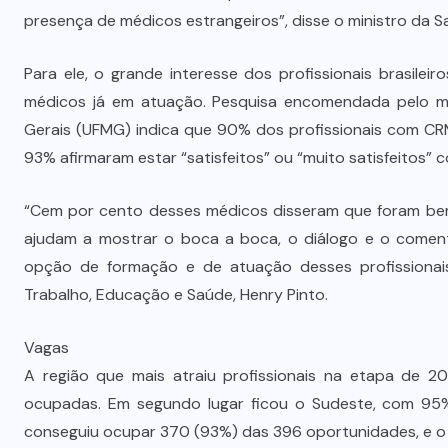
Advogada é condenada por usar
presença de médicos estrangeiros”, disse o ministro da S
jurisprudência falsa gerada por IA
em ação trabalhista
Para ele, o grande interesse dos profissionais brasilei
médicos já em atuação. Pesquisa encomendada pelo min
7 DE AGOSTO DE 2026
Gerais (UFMG) indica que 90% dos profissionais com CRM
93% afirmaram estar “satisfeitos” ou “muito satisfeitos”
“Cem por cento desses médicos disseram que foram be
ajudam a mostrar o boca a boca, o diálogo e o comen
opção de formação e de atuação desses profissionais
Trabalho, Educação e Saúde, Henry Pinto.
Vagas
A região que mais atraiu profissionais na etapa de 20
ocupadas. Em segundo lugar ficou o Sudeste, com 95%
conseguiu ocupar 370 (93%) das 396 oportunidades, e o 