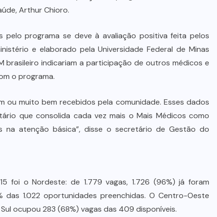
Alencar Farina é escolhido de
aúde, Arthur Chioro.
última hora para ser o vice de
Wellington Fagundes
ros pelo programa se deve à avaliação positiva feita pelos
istério e elaborado pela Universidade Federal de Minas
7 DE AGOSTO DE 2026
 brasileiro indicariam a participação de outros médicos e
 com o programa.
m ou muito bem recebidos pela comunidade. Esses dados
tário que consolida cada vez mais o Mais Médicos como
 na atenção básica”, disse o secretário de Gestão do
15 foi o Nordeste: de 1.779 vagas, 1.726 (96%) já foram
 das 1.022 oportunidades preenchidas. O Centro-Oeste
Sul ocupou 283 (68%) vagas das 409 disponíveis.