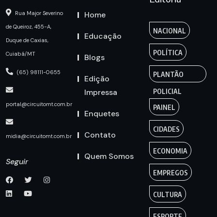
Home
Rua Major Severino
de Queiroz, 455-A,
NACIONAL
Educação
Duque de Caxias,
POLÍTICA
Cuiabá/MT
Blogs
(65) 98111-0655
PLANTÃO
Edição
Impressa
POLICIAL
portal@circuitomt.com.br
PAINEL
Enquetes
CIDADES
Contato
midia@circuitomt.com.br
ECONOMIA
Quem Somos
Seguir
EMPREGOS
CULTURA
ESPORTE