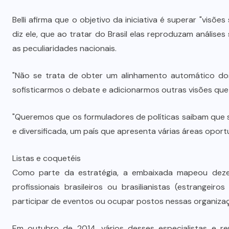
Dia dos Pais impulsiona varejo e
é
reforça conexão entre pais e filhos
Belli afirma que o objetivo da iniciativa é superar "visõe
diz ele, que ao tratar do Brasil elas reproduzam anális
na moda inspirada no agro
as peculiaridades nacionais.
7 DE AGOSTO DE 2026
"Não se trata de obter um alinhamento automático dos
sofisticarmos o debate e adicionarmos outras visões que n
"Queremos que os formuladores de políticas saibam que
e diversificada, um país que apresenta várias áreas opor
Listas e coquetéis
Como parte da estratégia, a embaixada mapeou deze
profissionais brasileiros ou brasilianistas (estrangei
participar de eventos ou ocupar postos nessas organiza
Em outubro de 2014, vários desses especialistas e re