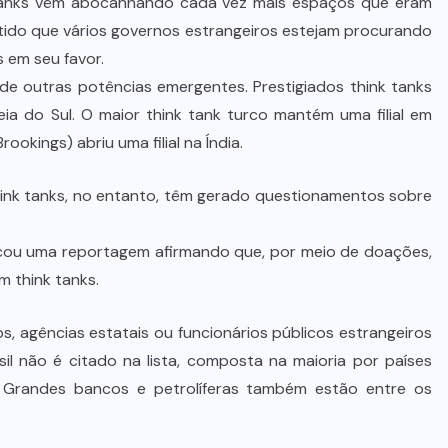
 tanks vêm abocanhando cada vez mais espaços que eram
entido que vários governos estrangeiros estejam procurando
s em seu favor.
 de outras potências emergentes. Prestigiados think tanks
ia do Sul. O maior think tank turco mantém uma filial em
okings) abriu uma filial na Índia.
hink tanks, no entanto, têm gerado questionamentos sobre
icou uma reportagem afirmando que, por meio de doações,
m think tanks.
 agências estatais ou funcionários públicos estrangeiros
il não é citado na lista, composta na maioria por países
 Grandes bancos e petrolíferas também estão entre os