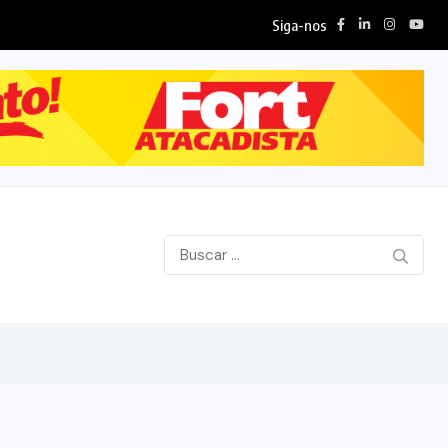
Siga-nos
Senado dos EUA avança em pautas de Trump,...