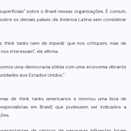
De queijos a mel: Feira FAM dá
rosto, voz e lucro aos pequenos
s superficiais" sobre o Brasil nessas organizações. É comum,
es sobre os demais países da América Latina sem considerar
produtores de Várzea Grande
8 DE AGOSTO DE 2026
 think tanks nem de impedir que nos critiquem, mas de
os interessam", ele afirma.
 somos uma democracia sólida com uma economia vibrante
tunidades aos Estados Unidos."
nas de think tanks americanos e montou uma lista de
ros especialistas em Brasil) que pudessem ser indicados a
ções.
presentantes de centros de pesquisas influentes foram