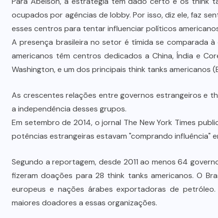
Para Abelson, a estratégia tem dado certo e os think
ocupados por agências de lobby. Por isso, diz ele, faz s
esses centros para tentar influenciar políticos americano
A presença brasileira no setor é tímida se comparada à
americanos têm centros dedicados a China, Índia e Core
Washington, e um dos principais think tanks americanos (Bro
As crescentes relações entre governos estrangeiros e t
a independência desses grupos.
Em setembro de 2014, o jornal The New York Times publ
potências estrangeiras estavam "comprando influência" e
Segundo a reportagem, desde 2011 ao menos 64 governos,
fizeram doações para 28 think tanks americanos. O Bras
europeus e nações árabes exportadoras de petróleo.
maiores doadores a essas organizações.