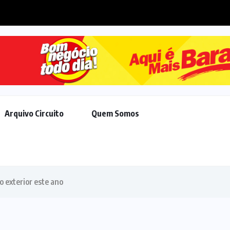
Projeto EducaPet leva conscientização sobre bem-estar animal a.
Arquivo Circuito
Quem Somos
o exterior este ano