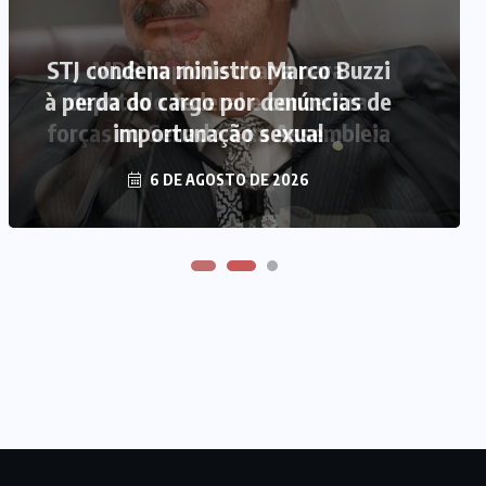
STJ condena ministro Marco Buzzi
MDB implode chapa para
à perda do cargo por denúncias de
deputado federal e concentra
forças no Senado e na Assembleia
importunação sexual
6 DE AGOSTO DE 2026
6 DE AGOSTO DE 2026