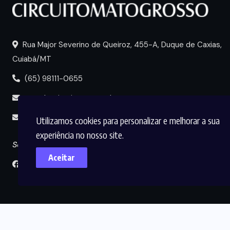
Rua Major Severino de Queiroz, 455-A, Duque de Caxias,
Cuiabá/MT
(65) 98111-0655
portal@circuitomt.com.br
midia@circuitomt.com.br
Utilizamos cookies para personalizar e melhorar a sua
experiência no nosso site.
Seguir
Aceitar