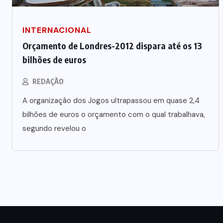
INTERNACIONAL
Vale-refeição cobre apenas 9 dias
úteis de alimentação em Mato
Orçamento de Londres-2012 dispara até os 13
a
bilhões de euros
Grosso, aponta levantamento
REDAÇÃO
6 DE AGOSTO DE 2026
A organização dos Jogos ultrapassou em quase 2,4
bilhões de euros o orçamento com o qual trabalhava,
segundo revelou o