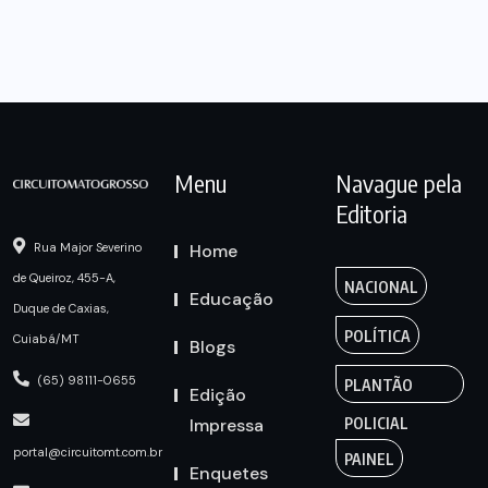
Menu
Navague pela
Editoria
Home
Rua Major Severino
de Queiroz, 455-A,
NACIONAL
Educação
Duque de Caxias,
POLÍTICA
Cuiabá/MT
Blogs
(65) 98111-0655
PLANTÃO
Edição
Impressa
POLICIAL
portal@circuitomt.com.br
PAINEL
Enquetes