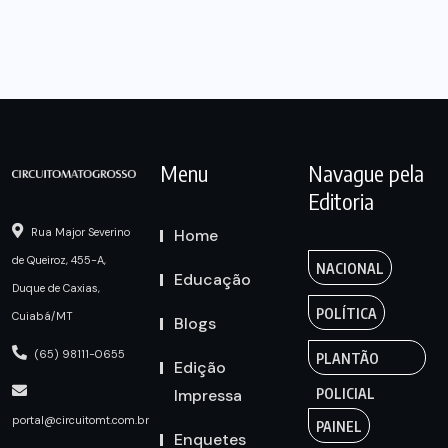
Menu
Navague pela
Editoria
Home
Rua Major Severino
de Queiroz, 455-A,
NACIONAL
Educação
Duque de Caxias,
POLÍTICA
Cuiabá/MT
Blogs
(65) 98111-0655
PLANTÃO
Edição
Impressa
POLICIAL
portal@circuitomt.com.br
PAINEL
Enquetes