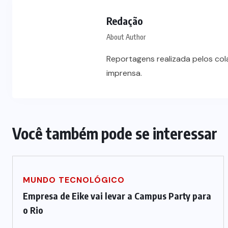
Prefeito Abilio Brunini recebe a
mais alta honraria da Rotam em
Redação
Cuiabá
About Author
Reportagens realizada pelos co
7 DE AGOSTO DE 2026
imprensa.
Você também pode se interessar
MUNDO TECNOLÓGICO
Empresa de Eike vai levar a Campus Party para
o Rio