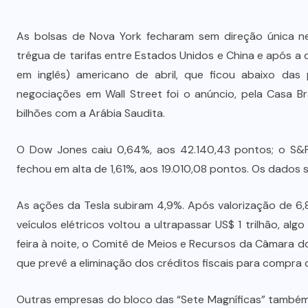
As bolsas de Nova York fecharam sem direção única nes
trégua de tarifas entre Estados Unidos e China e após a 
em inglês) americano de abril, que ficou abaixo das
negociações em Wall Street foi o anúncio, pela Casa 
bilhões com a Arábia Saudita.
O Dow Jones caiu 0,64%, aos 42.140,43 pontos; o S&
fechou em alta de 1,61%, aos 19.010,08 pontos. Os dados s
As ações da Tesla subiram 4,9%. Após valorização de 6,
veículos elétricos voltou a ultrapassar US$ 1 trilhão, a
feira à noite, o Comitê de Meios e Recursos da Câmara d
que prevê a eliminação dos créditos fiscais para compra d
Outras empresas do bloco das “Sete Magníficas” também