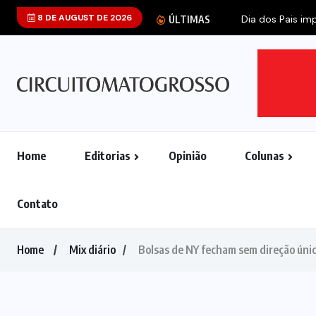
8 DE AUGUST DE 2026
Dia dos Pais imp
ÚLTIMAS
Home
Editorias
Opinião
Colunas
Contato
Home
Mix diário
Bolsas de NY fecham sem direção únic