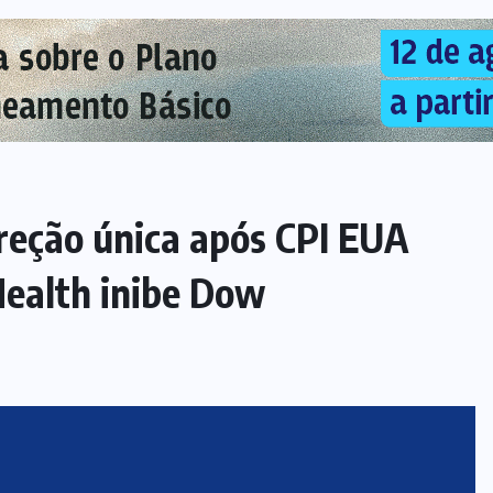
reção única após CPI EUA
Health inibe Dow