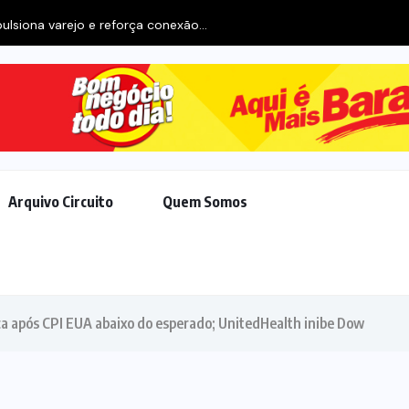
ulsiona varejo e reforça conexão...
Arquivo Circuito
Quem Somos
a após CPI EUA abaixo do esperado; UnitedHealth inibe Dow