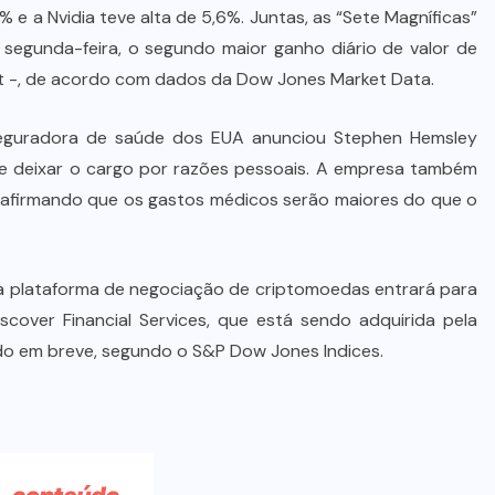
Dia dos Pais impulsiona varejo e
 e a Nvidia teve alta de 5,6%. Juntas, as “Sete Magníficas”
reforça conexão entre pais e filhos
a segunda-feira, o segundo maior ganho diário de valor de
na moda inspirada no agro
et -, de acordo com dados da Dow Jones Market Data.
7 DE AGOSTO DE 2026
r seguradora de saúde dos EUA anunciou Stephen Hemsley
 deixar o cargo por razões pessoais. A empresa também
afirmando que os gastos médicos serão maiores do que o
a plataforma de negociação de criptomoedas entrará para
cover Financial Services, que está sendo adquirida pela
ído em breve, segundo o S&P Dow Jones Indices.