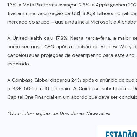
Prefeito Abilio Brunini recebe a
1,3%, a Meta Platforms avançou 2,6%, a Apple ganhou 1,02%
mais alta honraria da Rotam em
tiveram uma valorização de US$ 830,9 bilhões no rali d
Cuiabá
mercado do grupo – que ainda inclui Microsoft e Alphab
7 DE AGOSTO DE 2026
A UnitedHealth caiu 17,8%. Nesta terça-feira, a maio
como seu novo CEO, após a decisão de Andrew Witty de
cancelou suas projeções de desempenho para este ano, 
esperado.
A Coinbase Global disparou 24% após o anúncio de que 
o S&P 500 em 19 de maio. A Coinbase substituirá a Dis
Capital One Financial em um acordo que deve ser conclu
*Com informações da Dow Jones Newswires