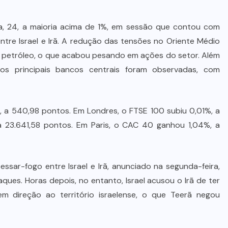
a, 24, a maioria acima de 1%, em sessão que contou com
ntre Israel e Irã. A redução das tensões no Oriente Médio
o petróleo, o que acabou pesando em ações do setor. Além
los principais bancos centrais foram observadas, com
, a 540,98 pontos. Em Londres, o FTSE 100 subiu 0,01%, a
a 23.641,58 pontos. Em Paris, o CAC 40 ganhou 1,04%, a
ssar-fogo entre Israel e Irã, anunciado na segunda-feira,
ues. Horas depois, no entanto, Israel acusou o Irã de ter
m direção ao território israelense, o que Teerã negou