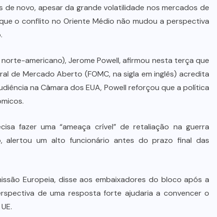
os de novo, apesar da grande volatilidade nos mercados de
Wilson Santos projeta novos
se que o conflito no Oriente Médio não mudou a perspectiva
investimentos para viabilizar 10
.
mil lotes com infraestrutura
completa
l norte-americano), Jerome Powell, afirmou nesta terça que
eral de Mercado Aberto (FOMC, na sigla em inglês) acredita
5 DE AGOSTO DE 2026
audiência na Câmara dos EUA, Powell reforçou que a política
ômicos.
ecisa fazer uma “ameaça crível” de retaliação na guerra
alertou um alto funcionário antes do prazo final das
missão Europeia, disse aos embaixadores do bloco após a
pectiva de uma resposta forte ajudaria a convencer o
 UE.