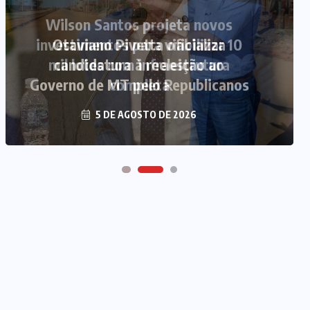
Otaviano Pivetta oficializa
candidatura à reeleição ao
Governo de MT pelo Republicanos
5 DE AGOSTO DE 2026