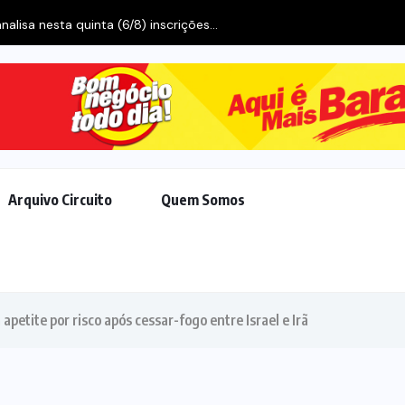
Arquivo Circuito
Quem Somos
petite por risco após cessar-fogo entre Israel e Irã