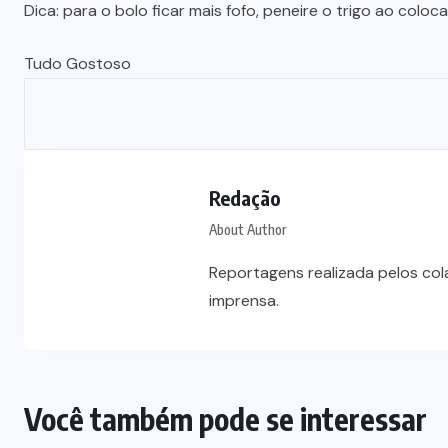
Dia dos Pais impulsiona varejo e
Dica: para o bolo ficar mais fofo, peneire o trigo ao col
é
reforça conexão entre pais e filhos
Tudo Gostoso
na moda inspirada no agro
7 DE AGOSTO DE 2026
Redação
About Author
Reportagens realizada pelos co
imprensa.
Você também pode se interessar