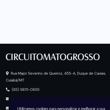
Rua Major Severino de Queiroz, 455-A, Duque de Caxias,
Cuiabá/MT
(65) 98111-0655
portal@circuitomt.com.br
Utilizamos cookies para personalizar e melhorar a sua
midia@circuitomt.com.br