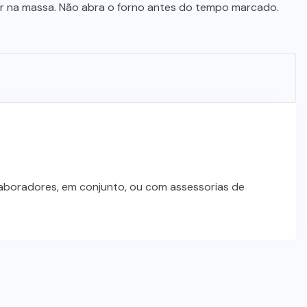
De queijos a mel: Feira FAM dá
ocar na massa. Não abra o forno antes do tempo marcado.
rosto, voz e lucro aos pequenos
produtores de Várzea Grande
8 DE AGOSTO DE 2026
laboradores, em conjunto, ou com assessorias de