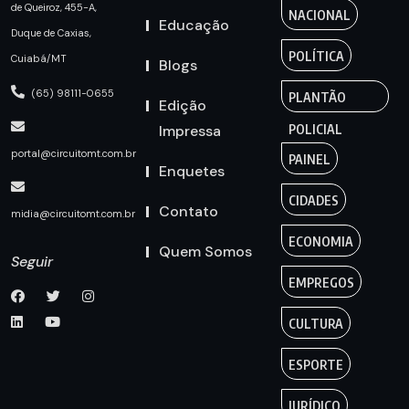
de Queiroz, 455-A,
NACIONAL
Educação
Duque de Caxias,
POLÍTICA
Cuiabá/MT
Blogs
(65) 98111-0655
PLANTÃO
Edição
Impressa
POLICIAL
portal@circuitomt.com.br
PAINEL
Enquetes
CIDADES
Contato
midia@circuitomt.com.br
ECONOMIA
Quem Somos
Seguir
EMPREGOS
CULTURA
ESPORTE
JURÍDICO