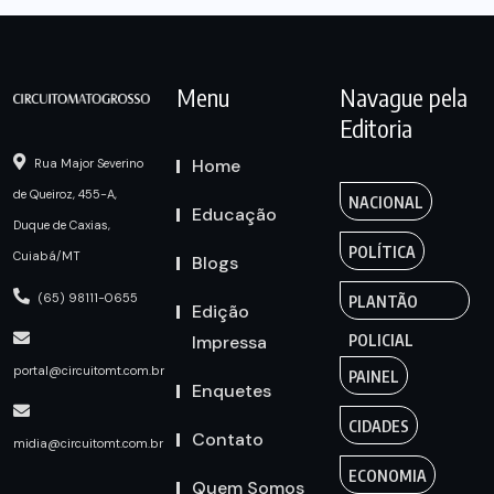
Menu
Navague pela
Editoria
Home
Rua Major Severino
de Queiroz, 455-A,
NACIONAL
Educação
Duque de Caxias,
POLÍTICA
Cuiabá/MT
Blogs
(65) 98111-0655
PLANTÃO
Edição
Impressa
POLICIAL
portal@circuitomt.com.br
PAINEL
Enquetes
CIDADES
Contato
midia@circuitomt.com.br
ECONOMIA
Quem Somos