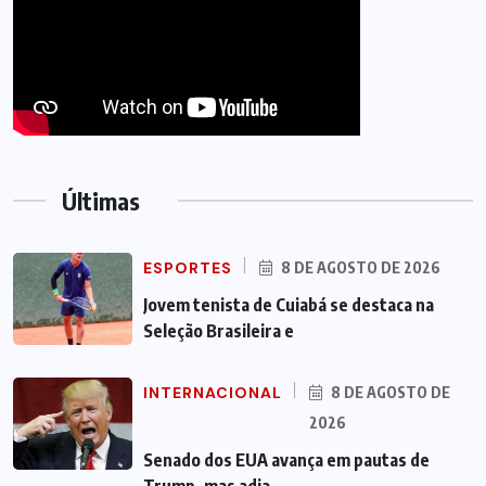
Últimas
ESPORTES
8 DE AGOSTO DE 2026
Jovem tenista de Cuiabá se destaca na
Seleção Brasileira e
INTERNACIONAL
8 DE AGOSTO DE
2026
Senado dos EUA avança em pautas de
Trump, mas adia