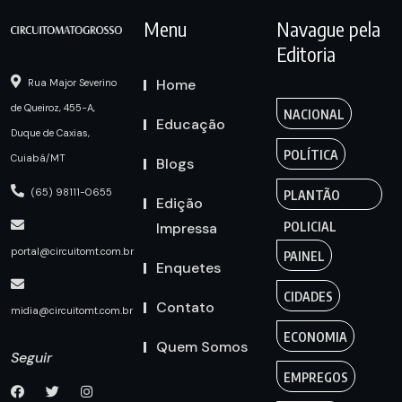
Menu
Navague pela
Editoria
Home
Rua Major Severino
de Queiroz, 455-A,
NACIONAL
Educação
Duque de Caxias,
POLÍTICA
Cuiabá/MT
Blogs
(65) 98111-0655
PLANTÃO
Edição
Impressa
POLICIAL
portal@circuitomt.com.br
PAINEL
Enquetes
CIDADES
Contato
midia@circuitomt.com.br
ECONOMIA
Quem Somos
Seguir
EMPREGOS