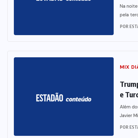
Na noite
pela ter
POR
EST
MIX DI
Trump
e Tur
Além dos
Javier M
POR
EST