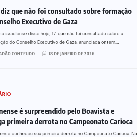
a moda
pequenos produtores de
o
Várzea Grande
l diz que não foi consultado sobre formação
nselho Executivo de Gaza
26
8 DE AGOSTO DE 2026
o israelense disse hoje, 17, que não foi consultado sobre a
ão do Conselho Executivo de Gaza, anunciada ontem,...
ADÃO CONTEUDO
18 DE JANEIRO DE 2026
ÁRIO
nense é surpreendido pelo Boavista e
a primeira derrota no Campeonato Carioca
nense conheceu sua primeira derrota no Campeonato Carioca. Na