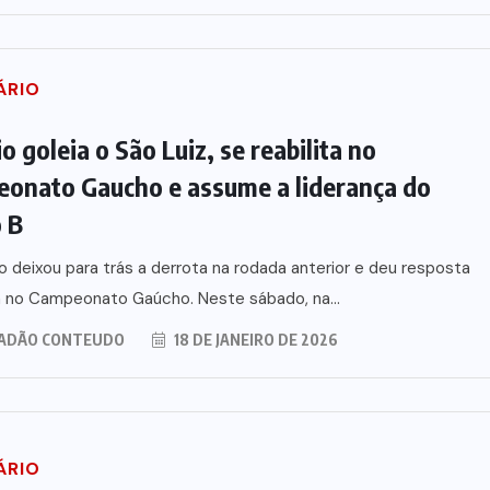
ÁRIO
 goleia o São Luiz, se reabilita no
onato Gaucho e assume a liderança do
 B
 deixou para trás a derrota na rodada anterior e deu resposta
a no Campeonato Gaúcho. Neste sábado, na...
ADÃO CONTEUDO
18 DE JANEIRO DE 2026
iona
De queijos a mel: Feira FAM
nexão
dá rosto, voz e lucro aos
ÁRIO