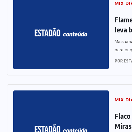
MIX DI
Flame
leva 
Mais uma
para esq
POR
EST
MIX DI
Flaco
Miras