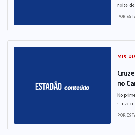
noite de
POR
EST
MIX DI
Cruzei
no Ca
No prime
Cruzeiro
POR
EST