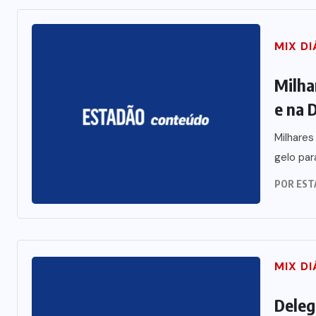
MIX DI
Milha
e na 
Milhare
gelo par
POR
EST
MIX DI
Deleg