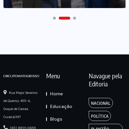
Menu
Navague pela
Editoria
Home
Rua Major Severino
de Queiroz, 455-A,
NACIONAL
Educação
Duque de Caxias,
POLÍTICA
Cuiabá/MT
Blogs
(65) 98111-0655