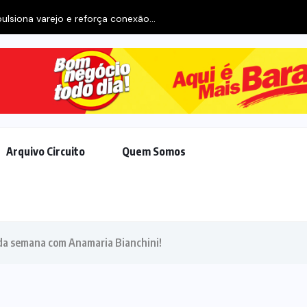
ulsiona varejo e reforça conexão...
Arquivo Circuito
Quem Somos
 da semana com Anamaria Bianchini!