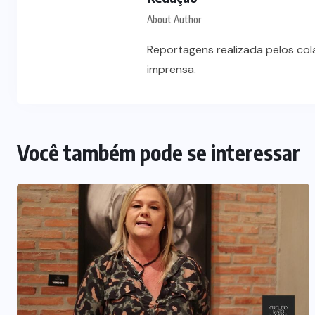
Prefeito Abilio Brunini recebe a
About Author
mais alta honraria da Rotam em
Cuiabá
Reportagens realizada pelos co
imprensa.
7 DE AGOSTO DE 2026
Você também pode se interessar