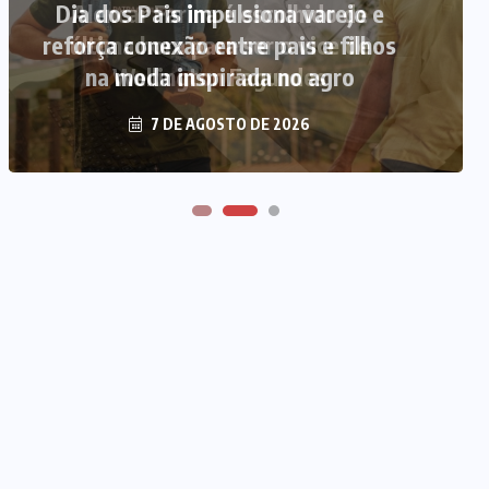
Alencar Farina é escolhido de
última hora para ser o vice de
Wellington Fagundes
7 DE AGOSTO DE 2026