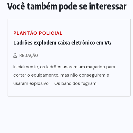
Você também pode se interessar
Polícia prende jovem investigado
por aliciar adolescentes para rede
PLANTÃO POLICIAL
s
de prostituição em VG
Ladrões explodem caixa eletrônico em VG
5 DE AGOSTO DE 2026
REDAÇÃO
Inicialmente, os ladrões usaram um maçarico para
cortar o equipamento, mas não conseguiram e
usaram explosivo. Os bandidos fugiram