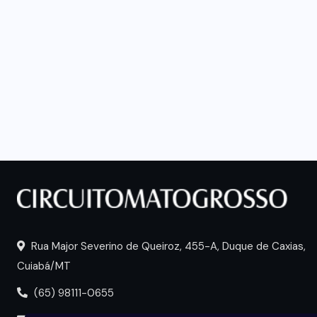
Rua Major Severino de Queiroz, 455-A, Duque de Caxias,
Cuiabá/MT
(65) 98111-0655