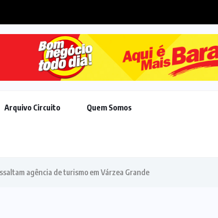
ojeta novos investimentos para viabilizar 10...
Arquivo Circuito
Quem Somos
assaltam agência de turismo em Várzea Grande