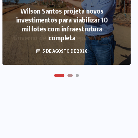
Wilson Santos projeta novos
investimentos para viabilizar 10
Otaviano Pivetta oficializa
mil lotes com infraestrutura
candidatura à reeleição ao
Governo de MT pelo Republicanos
completa
5 DE AGOSTO DE 2026
5 DE AGOSTO DE 2026