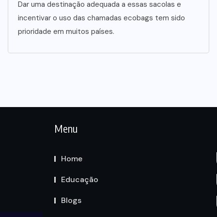
Dar uma destinação adequada a essas sacolas e
incentivar o uso das chamadas ecobags tem sido
prioridade em muitos países.
Menu
Home
Educação
Blogs