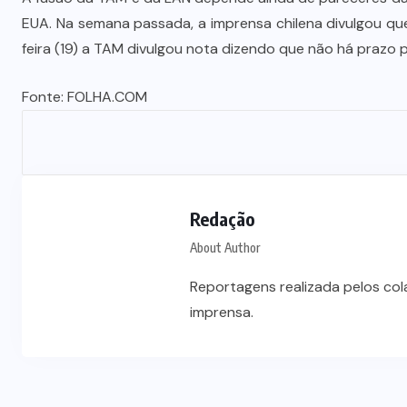
s
investimentos para viabilizar 10
EUA. Na semana passada, a imprensa chilena divulgou qu
mil lotes com infraestrutura
feira (19) a TAM divulgou nota dizendo que não há prazo
completa
Fonte:
FOLHA.COM
5 DE AGOSTO DE 2026
Redação
About Author
Reportagens realizada pelos co
imprensa.