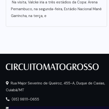
Na visita, Valcke iria a três estádios da Copa: Arena
Pernambuco, na segunda-feira, Estádio Nacional Mané
Garrincha, na terça, e
Rua Major Severino de Queiroz, 455-A, Duque de Caxias,
Cuiabá/MT
(65) 98111-0655
portal@circuitomt.com.br