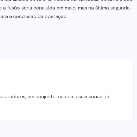
MDB implode chapa para
e a fusão seria concluída em maio, mas na última segunda-
deputado federal e concentra
 para a conclusão da operação.
forças no Senado e na Assembleia
6 DE AGOSTO DE 2026
laboradores, em conjunto, ou com assessorias de