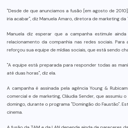
"Desde de que anunciamos a fusão [em agosto de 2010]
iria acabar", diz Manuela Amaro, diretora de marketing d
Manuela diz esperar que a campanha estimule ainda
relacionamento da companhia nas redes sociais. Para
reforçou sua equipe de mídias sociais, que está sendo c
"A equipe está preparada para responder todas as man
até duas horas", diz ela.
A campanha é assinada pela agência Young & Rubicam 
comercial e de marketing, Cláudia Sender, que assumiu o
domingo, durante o programa "Domingão do Faustão". Estão
cinema.
Wilson Santos projeta novos
A fusão da TAM e da LAN depende ainda de pareceres das 