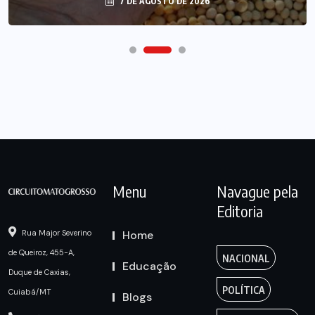
7 DE AGOSTO DE 2026
Menu
Navague pela
Editoria
Home
Rua Major Severino
de Queiroz, 455-A,
NACIONAL
Educação
Duque de Caxias,
POLÍTICA
Cuiabá/MT
Blogs