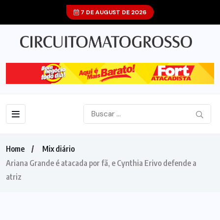
7 DE AUGUST DE 2026
Home
Mix diário
Ariana Grande é atacada por fã, e Cynthia Erivo defende a
atriz