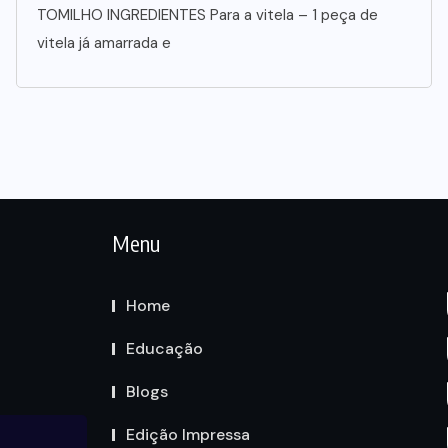
TOMILHO INGREDIENTES Para a vitela – 1 peça de
vitela já amarrada e
Menu
Home
Educação
Blogs
Edição Impressa