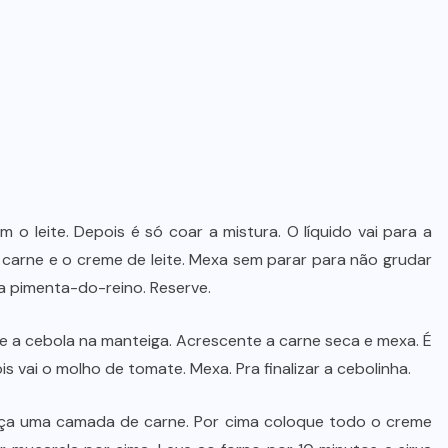
Dia dos Pais impulsiona varejo e
reforça conexão entre pais e filhos
na moda inspirada no agro
7 DE AGOSTO DE 2026
 o leite. Depois é só coar a mistura. O líquido vai para a
 carne e o creme de leite. Mexa sem parar para não grudar
 a pimenta-do-reino. Reserve.
o e a cebola na manteiga. Acrescente a carne seca e mexa. É
is vai o molho de tomate. Mexa. Pra finalizar a cebolinha.
aça uma camada de carne. Por cima coloque todo o creme