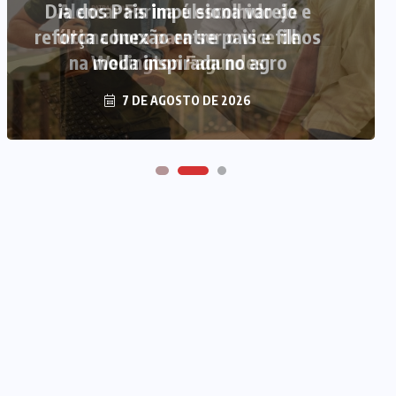
Alencar Farina é escolhido de
última hora para ser o vice de
Wellington Fagundes
7 DE AGOSTO DE 2026