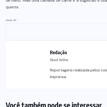
de milho. Mais uma camada de carne e a sugestão é usar
quente.
Fonte: G1
Redação
About Author
Reportagens realizada pelos co
imprensa.
Você também pode se interessar