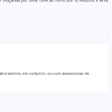
 muçarela por cima. Leve ao forno por 10 minutos e sirva
laboradores, em conjunto, ou com assessorias de