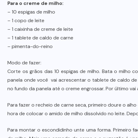
Prefeito Abilio Brunini recebe a
Para o creme de milho:
mais alta honraria da Rotam em
– 10 espigas de milho
– 1 copo de leite
Cuiabá
– 1 caixinha de creme de leite
7 DE AGOSTO DE 2026
– 1 tablete de caldo de carne
– pimenta-do-reino
Modo de fazer:
Corte os grãos das 10 espigas de milho. Bata o milho com
panela onde você vai acrescentar o tablete de caldo de
no fundo da panela até o creme engrossar. Por último vai
Para fazer o recheio de carne seca, primeiro doure o alh
hora de colocar o amido de milho dissolvido no leite. Depo
Para montar o escondidinho unte uma forma. Primeiro f