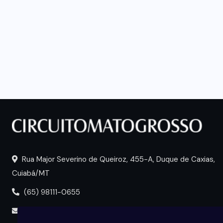
Rua Major Severino de Queiroz, 455-A, Duque de Caxias,
Cuiabá/MT
(65) 98111-0655
portal@circuitomt.com.br