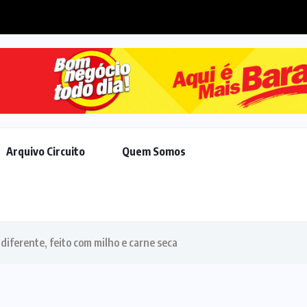
ar reforço no efetivo, Chico Guarnieri destaca...
Arquivo Circuito
Quem Somos
iferente, feito com milho e carne seca