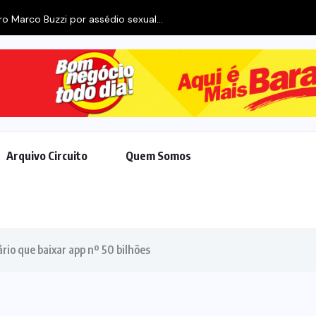
o Marco Buzzi por assédio sexual...
Arquivo Circuito
Quem Somos
ário que baixar app nº 50 bilhões