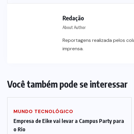
Vale-refeição cobre apenas 9 dias
úteis de alimentação em Mato
Redação
a
Grosso, aponta levantamento
About Author
6 DE AGOSTO DE 2026
Reportagens realizada pelos co
imprensa.
Você também pode se interessar
MUNDO TECNOLÓGICO
Empresa de Eike vai levar a Campus Party para
o Rio