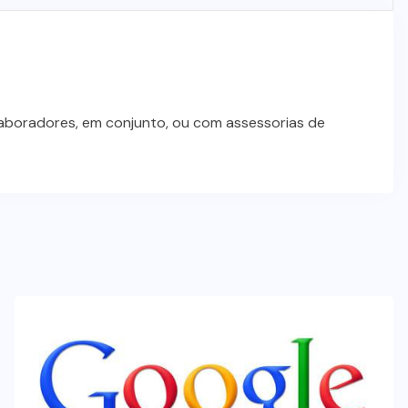
STJ condena ministro Marco Buzzi
à perda do cargo por denúncias de
importunação sexual
6 DE AGOSTO DE 2026
laboradores, em conjunto, ou com assessorias de