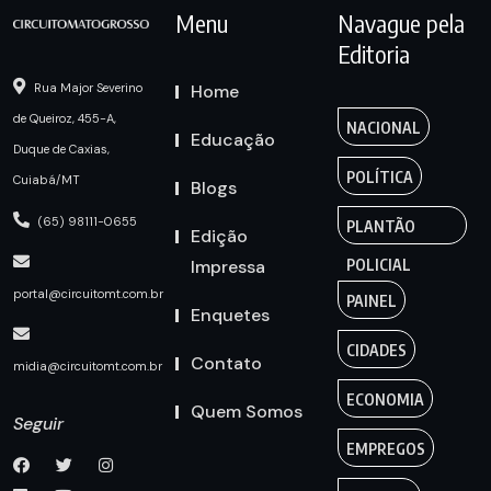
Menu
Navague pela
Editoria
Home
Rua Major Severino
de Queiroz, 455-A,
NACIONAL
Educação
Duque de Caxias,
POLÍTICA
Cuiabá/MT
Blogs
(65) 98111-0655
PLANTÃO
Edição
Impressa
POLICIAL
portal@circuitomt.com.br
PAINEL
Enquetes
CIDADES
Contato
midia@circuitomt.com.br
ECONOMIA
Quem Somos
Seguir
EMPREGOS