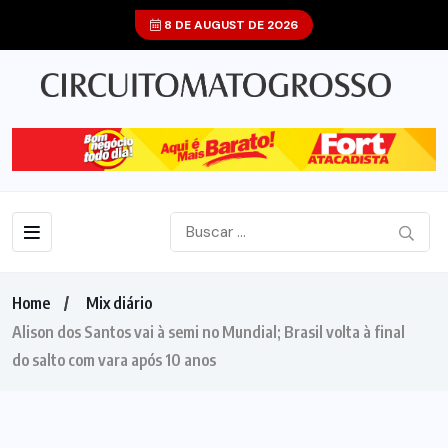
8 DE AUGUST DE 2026
Home
Mix diário
Alison dos Santos vai à semi no Mundial; Brasil volta à final
do salto com vara após 10 anos