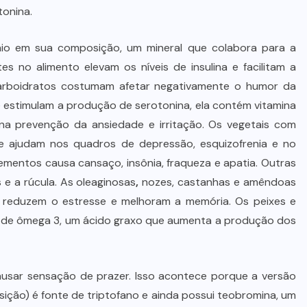
Advogada é condenada por usar
tonina.
jurisprudência falsa gerada por IA
em ação trabalhista
ênio em sua composição, um mineral que colabora para a
 no alimento elevam os níveis de insulina e facilitam a
7 DE AGOSTO DE 2026
carboidratos costumam afetar negativamente o humor da
 estimulam a produção de serotonina, ela contém vitamina
a prevenção da ansiedade e irritação. Os vegetais com
ue ajudam nos quadros de depressão, esquizofrenia e no
mentos causa cansaço, insônia, fraqueza e apatia. Outras
s e a rúcula. As oleaginosas
,
nozes, castanhas e amêndoas
e reduzem o estresse e melhoram a memória. Os peixes e
as de ômega 3, um ácido graxo que aumenta a produção dos
sar sensação de prazer. Isso acontece porque a versão
ção) é fonte de triptofano e ainda possui teobromina, um