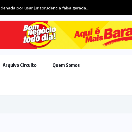
enada por usar jurisprudência falsa gerada...
Arquivo Circuito
Quem Somos