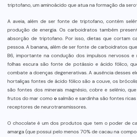
o
STJ condena ministro Marco Buzzi
triptofano, um aminoácido que atua na formação da sero
à perda do cargo por denúncias de
importunação sexual
A aveia, além de ser fonte de triptofano, contém sel
produção de energia. Os carboidratos também presentes
6 DE AGOSTO DE 2026
absorção de triptofano. Por isso, dietas que cortam 
pessoa. A banana
,
além de ser fonte de carboidratos que
B6, importante na condução dos impulsos nervosos e n
folhas escura são fonte de potássio e ácido fólico, q
combate a doenças degenerativas. A ausência desses ele
hortaliças fontes de ácido fólico são a couve, os brócoli
são fontes dos minerais magnésio, cobre e selênio, qu
frutos do mar como
o
salmão e sardinha são fontes ric
receptores de neurotransmissores.
O chocolate é um dos produtos que tem o poder de cau
amarga (que possui pelo menos 70% de cacau na composi