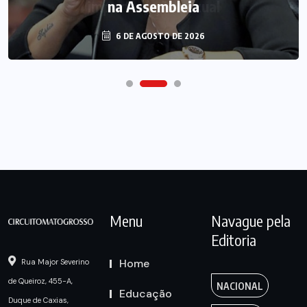
na Assembleia
6 DE AGOSTO DE 2026
Menu
Navague pela
Editoria
Home
Rua Major Severino
de Queiroz, 455-A,
NACIONAL
Educação
Duque de Caxias,