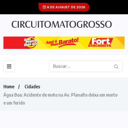
6 DE AUGUST DE 2026
Home
Cidades
Água Boa: Acidente de moto na Av. Planalto deixa um morto
e um ferido