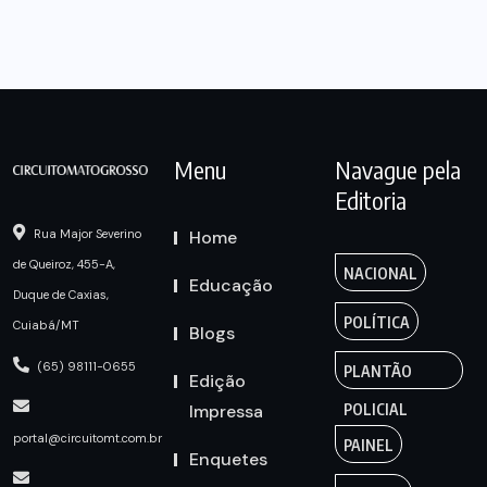
Menu
Navague pela
Editoria
Home
Rua Major Severino
de Queiroz, 455-A,
NACIONAL
Educação
Duque de Caxias,
POLÍTICA
Cuiabá/MT
Blogs
(65) 98111-0655
PLANTÃO
Edição
Impressa
POLICIAL
portal@circuitomt.com.br
PAINEL
Enquetes