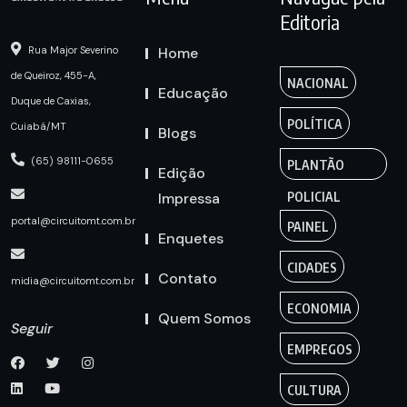
Editoria
Home
Rua Major Severino
de Queiroz, 455-A,
NACIONAL
Educação
Duque de Caxias,
POLÍTICA
Cuiabá/MT
Blogs
(65) 98111-0655
PLANTÃO
Edição
Impressa
POLICIAL
portal@circuitomt.com.br
PAINEL
Enquetes
CIDADES
Contato
midia@circuitomt.com.br
ECONOMIA
Quem Somos
Seguir
EMPREGOS
CULTURA