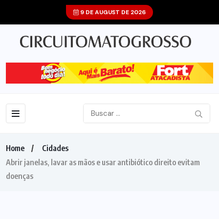
9 DE AUGUST DE 2026
Home
Cidades
Abrir janelas, lavar as mãos e usar antibiótico direito evitam
doenças