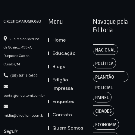
Menu
Navague pela
Editoria
Home
Rua Major Severino
de Queiroz, 455-A,
NACIONAL
Educação
Duque de Caxias,
POLÍTICA
Cuiabá/MT
Blogs
(65) 98111-0655
PLANTÃO
Edição
Impressa
POLICIAL
portal@circuitomt.com.br
PAINEL
Enquetes
CIDADES
Contato
midia@circuitomt.com.br
ECONOMIA
Quem Somos
Seguir