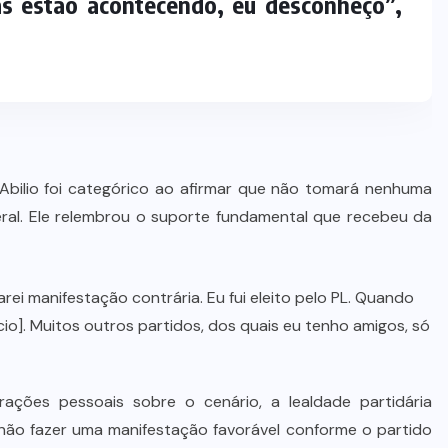
as estão acontecendo, eu desconheço”,
Wilson Santos projeta novos
investimentos para viabilizar 10
mil lotes com infraestrutura
completa
5 DE AGOSTO DE 2026
Abilio foi categórico ao afirmar que não tomará nenhuma
beral. Ele relembrou o suporte fundamental que recebeu da
rei manifestação contrária. Eu fui eleito pelo PL. Quando
ício]. Muitos outros partidos, dos quais eu tenho amigos, só
ções pessoais sobre o cenário, a lealdade partidária
é não fazer uma manifestação favorável conforme o partido