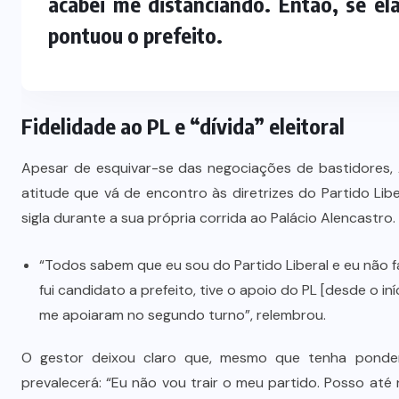
acabei me distanciando. Então, se el
pontuou o prefeito.
Polícia prende jovem investigado
por aliciar adolescentes para rede
s
de prostituição em VG
Fidelidade ao PL e “dívida” eleitoral
5 DE AGOSTO DE 2026
Apesar de esquivar-se das negociações de bastidores, 
atitude que vá de encontro às diretrizes do Partido Li
sigla durante a sua própria corrida ao Palácio Alencastro.
“Todos sabem que eu sou do Partido Liberal e eu não fa
fui candidato a prefeito, tive o apoio do PL [desde o in
me apoiaram no segundo turno”, relembrou.
O gestor deixou claro que, mesmo que tenha pondera
prevalecerá: “Eu não vou trair o meu partido. Posso at