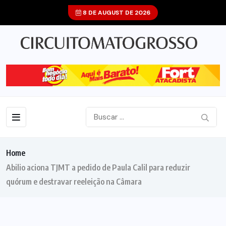
8 DE AUGUST DE 2026
Home
Abilio aciona TJMT a pedido de Paula Calil para reduzir
quórum e destravar reeleição na Câmara