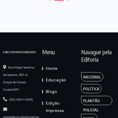
Menu
Navague pela
Editoria
Home
Rua Major Severino
de Queiroz, 455-A,
NACIONAL
Educação
Duque de Caxias,
POLÍTICA
Cuiabá/MT
Blogs
(65) 98111-0655
PLANTÃO
Edição
Impressa
POLICIAL
portal@circuitomt.com.br