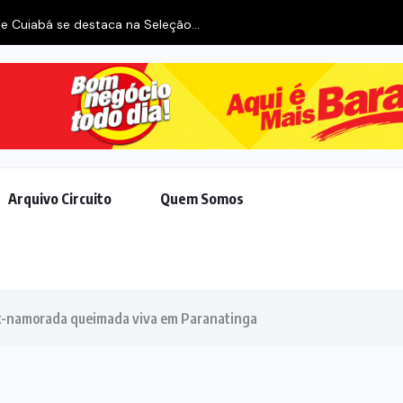
e Cuiabá se destaca na Seleção...
Arquivo Circuito
Quem Somos
ex-namorada queimada viva em Paranatinga