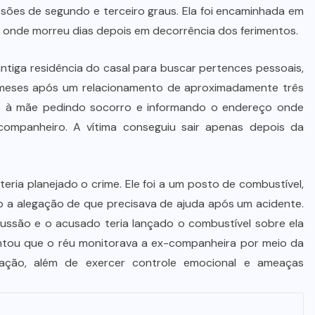
De queijos a mel: Feira FAM dá
esões de segundo e terceiro graus. Ela foi encaminhada em
rosto, voz e lucro aos pequenos
, onde morreu dias depois em decorrência dos ferimentos.
produtores de Várzea Grande
antiga residência do casal para buscar pertences pessoais,
8 DE AGOSTO DE 2026
 meses após um relacionamento de aproximadamente três
s à mãe pedindo socorro e informando o endereço onde
companheiro. A vítima conseguiu sair apenas depois da
ria planejado o crime. Ele foi a um posto de combustível,
b a alegação de que precisava de ajuda após um acidente.
cussão e o acusado teria lançado o combustível sobre ela
entou que o réu monitorava a ex-companheira por meio da
zação, além de exercer controle emocional e ameaças