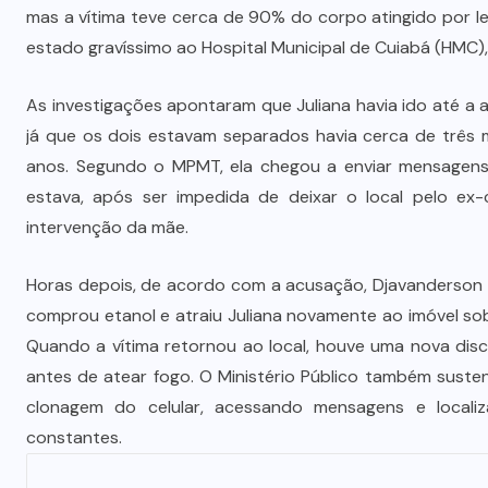
Dia dos Pais impulsiona varejo e
mas a vítima teve cerca de 90% do corpo atingido por l
é
reforça conexão entre pais e filhos
estado gravíssimo ao Hospital Municipal de Cuiabá (HMC)
na moda inspirada no agro
As investigações apontaram que Juliana havia ido até a 
7 DE AGOSTO DE 2026
já que os dois estavam separados havia cerca de três
anos. Segundo o MPMT, ela chegou a enviar mensagen
estava, após ser impedida de deixar o local pelo ex-
intervenção da mãe.
Horas depois, de acordo com a acusação, Djavanderson te
comprou etanol e atraiu Juliana novamente ao imóvel so
Quando a vítima retornou ao local, houve uma nova dis
antes de atear fogo. O Ministério Público também sust
clonagem do celular, acessando mensagens e locali
constantes.