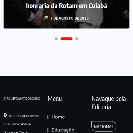
honraria da Rotam em Cuiabá
7 DE AGOSTO DE 2026
Menu
Navague pela
Editoria
Home
Rua Major Severino
de Queiroz, 455-A,
NACIONAL
Educação
Duque de Caxias,