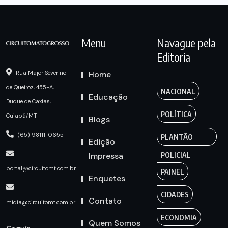
Menu
Navague pela
Editoria
Home
Rua Major Severino
de Queiroz, 455-A,
NACIONAL
Educação
Duque de Caxias,
POLÍTICA
Cuiabá/MT
Blogs
(65) 98111-0655
PLANTÃO
Edição
Impressa
POLICIAL
portal@circuitomt.com.br
PAINEL
Enquetes
CIDADES
Contato
midia@circuitomt.com.br
ECONOMIA
Quem Somos