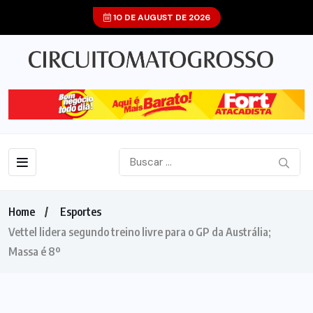
10 DE AUGUST DE 2026
Home
Esportes
Vettel lidera segundo treino livre para o GP da Austrália;
Massa é 8º