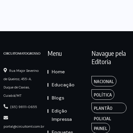
Menu
Navague pela
Editoria
Home
Rua Major Severino
de Queiroz, 455-A,
NACIONAL
Educação
Duque de Caxias,
POLÍTICA
Cuiabá/MT
Blogs
(65) 98111-0655
PLANTÃO
Edição
Impressa
POLICIAL
portal@circuitomt.com.br
PAINEL
Enquetes