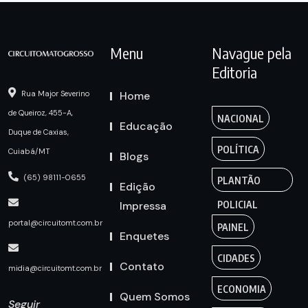
Menu
Navague pela
Editoria
Home
Rua Major Severino
de Queiroz, 455-A,
NACIONAL
Educação
Duque de Caxias,
POLÍTICA
Cuiabá/MT
Blogs
(65) 98111-0655
PLANTÃO
Edição
Impressa
POLICIAL
portal@circuitomt.com.br
PAINEL
Enquetes
CIDADES
Contato
midia@circuitomt.com.br
ECONOMIA
Quem Somos
Seguir